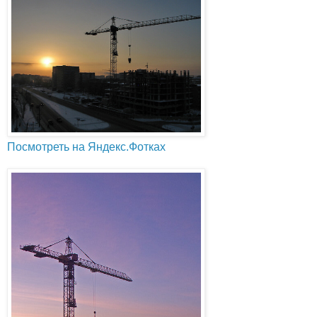
Посмотреть на Яндекс.Фотках