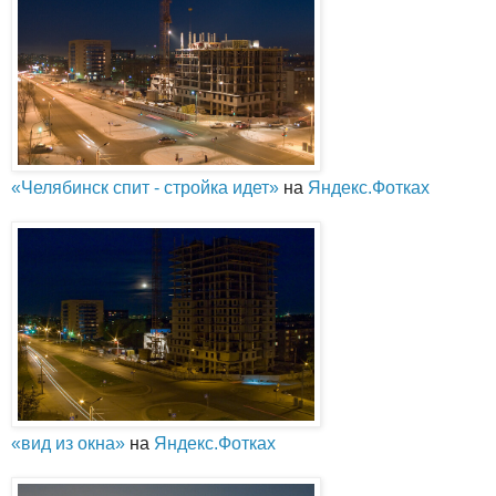
«Челябинск спит - стройка идет»
на
Яндекс.Фотках
«вид из окна»
на
Яндекс.Фотках