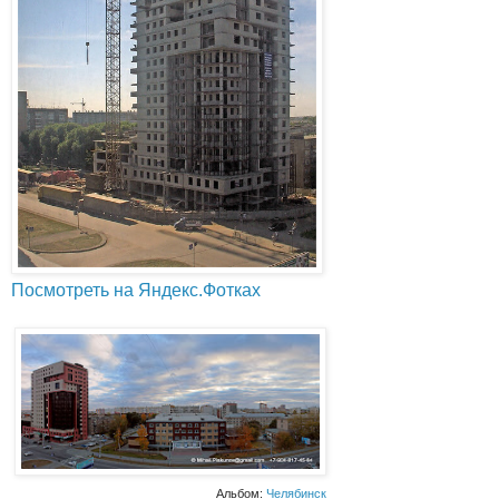
Посмотреть на Яндекс.Фотках
Альбом:
Челябинск